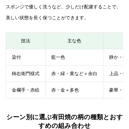
スポンジで優しく洗うなど、少しだけ配慮することで、
美しい状態を長く保つことができます。
技法
主な色
染付
藍一色
静か・端
柿右衛門様式
赤・緑・黄など＋余白
上品・軽
金襴手・赤絵
赤・金＋多色
豪華・祝
シーン別に選ぶ有田焼の柄の種類とおす
すめの組み合わせ