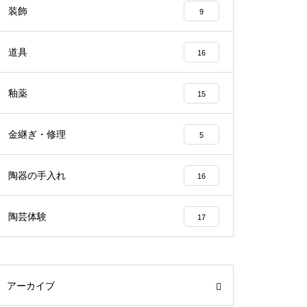
装飾
9
道具
16
釉薬
15
金継ぎ・修理
5
陶器の手入れ
16
陶芸体験
17
アーカイブ