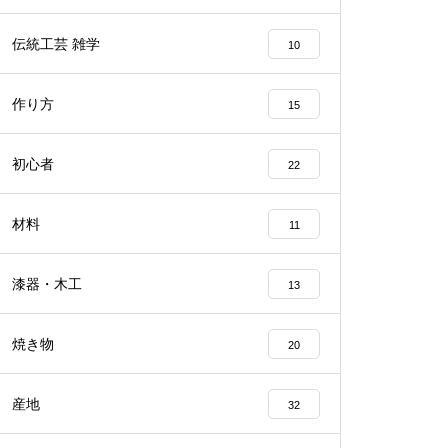
伝統工芸 雑学
10
作り方
15
初心者
22
材料
11
漆器・木工
13
焼き物
20
産地
32