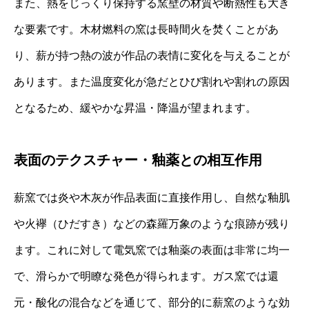
また、熱をじっくり保持する窯壁の材質や断熱性も大き
な要素です。木材燃料の窯は長時間火を焚くことがあ
り、薪が持つ熱の波が作品の表情に変化を与えることが
あります。また温度変化が急だとひび割れや割れの原因
となるため、緩やかな昇温・降温が望まれます。
表面のテクスチャー・釉薬との相互作用
薪窯では炎や木灰が作品表面に直接作用し、自然な釉肌
や火襷（ひだすき）などの森羅万象のような痕跡が残り
ます。これに対して電気窯では釉薬の表面は非常に均一
で、滑らかで明瞭な発色が得られます。ガス窯では還
元・酸化の混合などを通じて、部分的に薪窯のような効