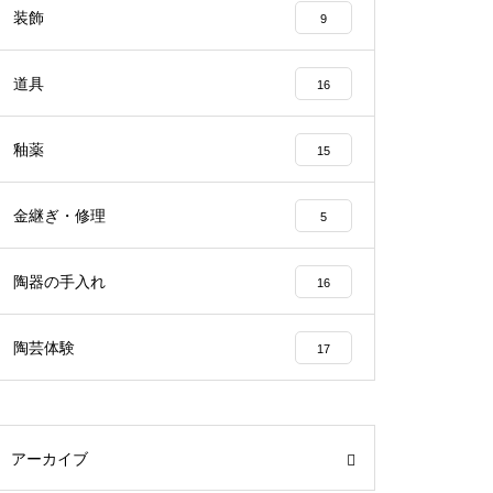
装飾
9
道具
16
釉薬
15
金継ぎ・修理
5
陶器の手入れ
16
陶芸体験
17
アーカイブ