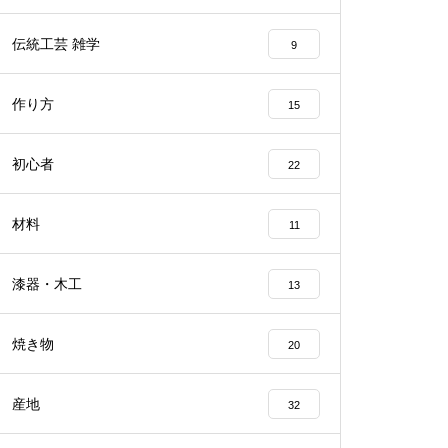
伝統工芸 雑学
9
作り方
15
初心者
22
材料
11
漆器・木工
13
焼き物
20
産地
32