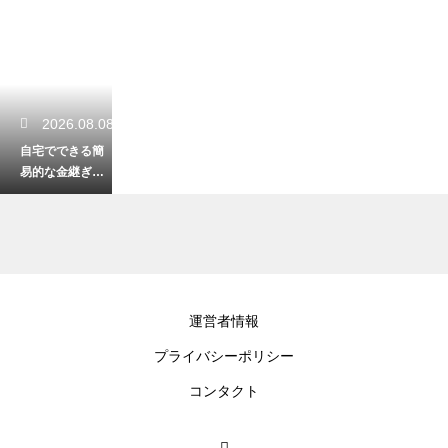
2026.08.08
自宅でできる簡
易的な金継ぎの
やり方！初心者
でも欠けた器を
修復する手順
2026.08.08
運営者情報
陶芸体験で余っ
プライバシーポリシー
た粘土の賢い扱
い方！小さな箸
コンタクト
置きなどを追加
で作る裏ワザ