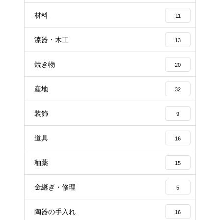
材料
11
漆器・木工
13
焼き物
20
産地
32
装飾
9
道具
16
釉薬
15
金継ぎ・修理
5
陶器の手入れ
16