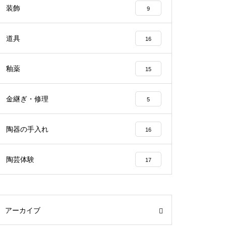
装飾
9
道具
16
釉薬
15
金継ぎ・修理
5
陶器の手入れ
16
陶芸体験
17
アーカイブ