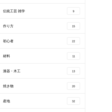
伝統工芸 雑学
9
作り方
15
初心者
22
材料
11
漆器・木工
13
焼き物
20
産地
32