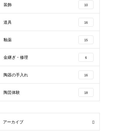
装飾
10
道具
16
釉薬
15
金継ぎ・修理
6
陶器の手入れ
16
陶芸体験
18
アーカイブ