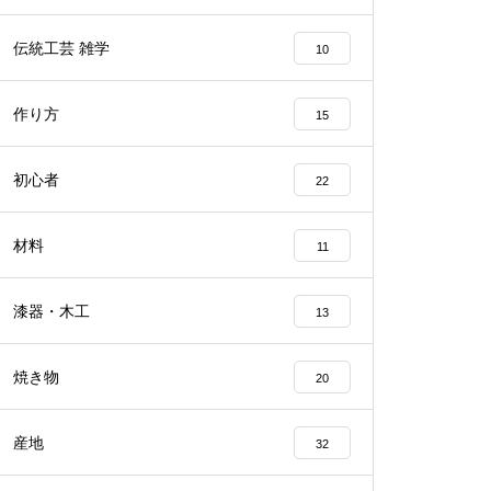
伝統工芸 雑学
10
作り方
15
初心者
22
材料
11
漆器・木工
13
焼き物
20
産地
32