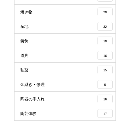
焼き物
20
産地
32
装飾
10
道具
16
釉薬
15
金継ぎ・修理
5
陶器の手入れ
16
陶芸体験
17