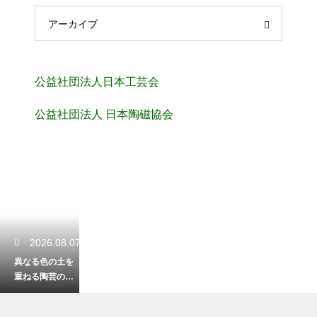
アーカイブ
公益社団法人日本工芸会
公益社団法人 日本陶磁協会
2026.08.07
異なる色の土を
重ねる陶芸の練
り込み技法！断
面に現れる美し