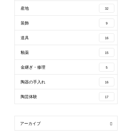
産地
32
装飾
9
道具
16
釉薬
15
金継ぎ・修理
5
陶器の手入れ
16
陶芸体験
17
アーカイブ