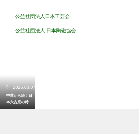
公益社団法人日本工芸会
公益社団法人 日本陶磁協会
2026.08.07
中世から続く日
本六古窯の特徴
の一覧！それぞ
れの産地の個性
を徹底比較