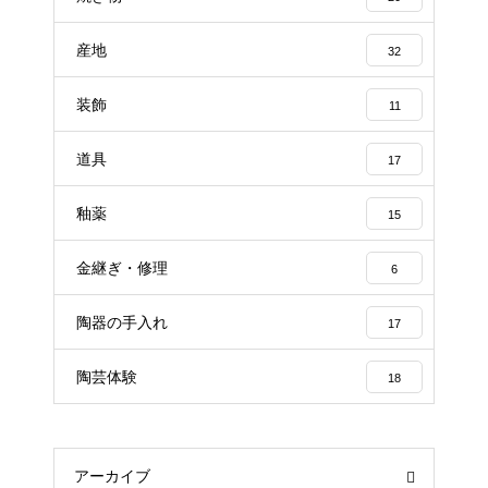
産地
32
装飾
11
道具
17
釉薬
15
金継ぎ・修理
6
陶器の手入れ
17
陶芸体験
18
アーカイブ