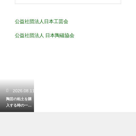
公益社団法人日本工芸会
公益社団法人 日本陶磁協会
2026.08.11
陶芸の粘土を購
入する時の一般
的な単位とは？
作る作品数に合
わせた量の目安