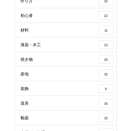
作り方
15
初心者
22
材料
11
漆器・木工
13
焼き物
20
産地
32
装飾
9
道具
16
釉薬
15