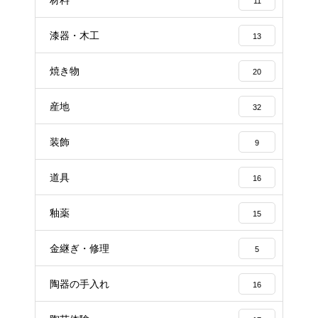
11
漆器・木工
13
焼き物
20
産地
32
装飾
9
道具
16
釉薬
15
金継ぎ・修理
5
陶器の手入れ
16